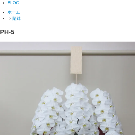
BLOG
ホーム
>
蘭鉢
PH-5